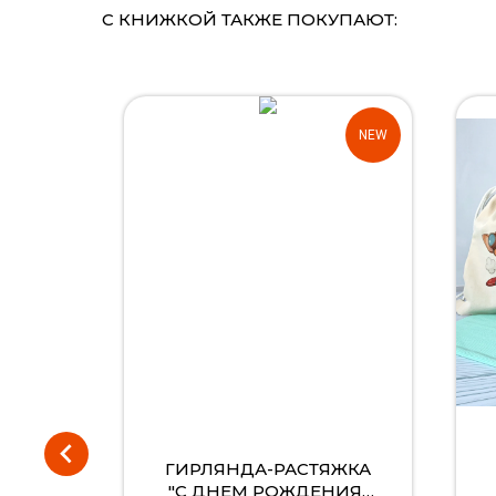
С КНИЖКОЙ ТАКЖЕ ПОКУПАЮТ:
NEW
NEW
ЯЖКА
ГИРЛЯНДА-РАСТЯЖКА
ЦЕВ"
"С ДНЕМ РОЖДЕНИЯ"