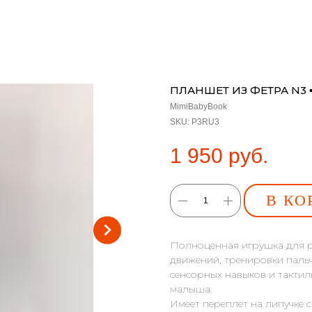
ПЛАНШЕТ ИЗ ФЕТРА N3 ▪
MimiBabyBook
SKU:
P3RU3
1 950
руб.
В КО
Полноценная игрушка для р
движений, тренировки пальч
сенсорных навыков и тактил
малыша.
Имеет переплет на липучке 