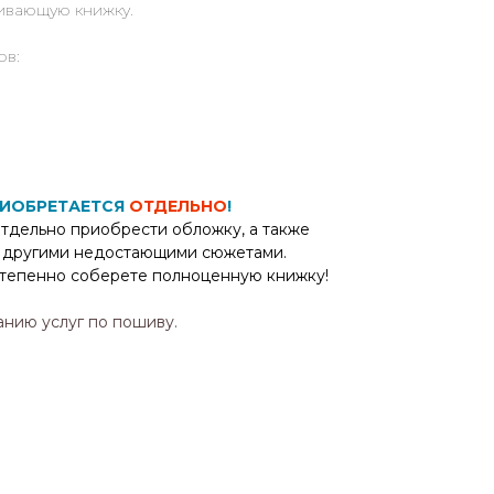
ивающую книжку.
ов:
РИОБРЕТАЕТСЯ
ОТДЕЛЬНО
!
тдельно приобрести обложку, а также
 другими недостающими сюжетами.
степенно соберете полноценную книжку!
анию услуг по пошиву.