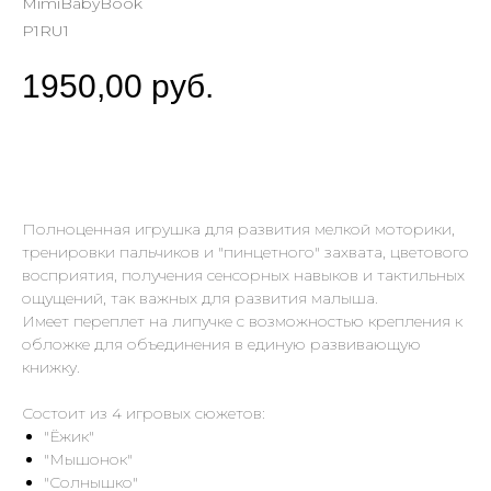
MimiBabyBook
P1RU1
1950,00
руб.
В КОРЗИНУ
Полноценная игрушка для развития мелкой моторики,
тренировки пальчиков и "пинцетного" захвата, цветового
восприятия, получения сенсорных навыков и тактильных
ощущений, так важных для развития малыша.
Имеет переплет на липучке с возможностью крепления к
обложке для объединения в единую развивающую
книжку.
Состоит из 4 игровых сюжетов:
"Ёжик"
"Мышонок"
"Солнышко"