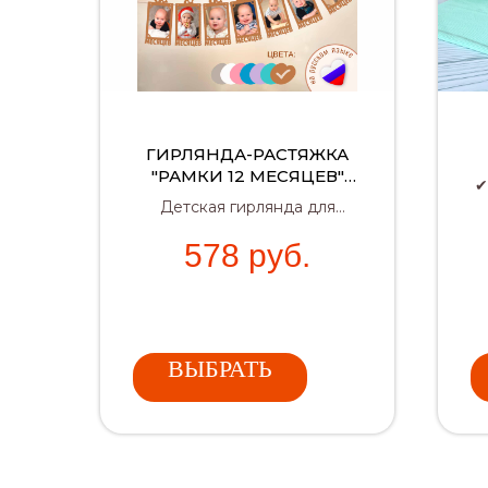
ГИРЛЯНДА-РАСТЯЖКА
"РАМКИ 12 МЕСЯЦЕВ"
✔
(КОРИЧНЕВАЯ)
Детская гирлянда для
фотозоны с фоторамками 12
✔
578
руб.
месяцев — яркий декор на
годик.
ВЫБРАТЬ