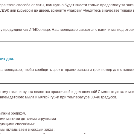
ора этого способа оплаты, вам нужно будет внести только предоплату за зак
ЭК или курьером до двери, вскройте упаковку, убедитесь в качестве товара и
шу продукцию как ИП/Юр.лицо. Наш менеджер свяжется с вами, и мы подготов
чих дня.
аш менеджер, чтобы сообщить срок отправки заказа и трек-номер для отслежи
оэтому такая игрушка является практичной и долговечной! Съемные детали мо
ием детского мыла и мягкой губки при температуре 30-40 градусов.
ипким роликом.
ыми мягкими детскими игрушками.
едующими способами:
 мы вкладываем в каждый заказ;