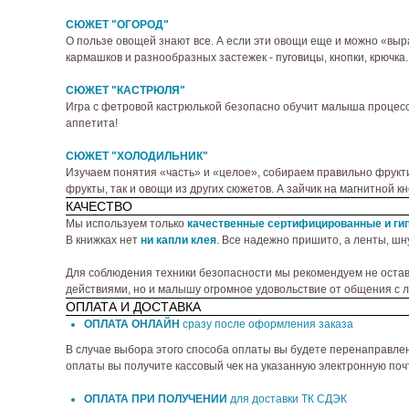
СЮЖЕТ "ОГОРОД"
О пользе овощей знают все. А если эти овощи еще и можно «выр
кармашков и разнообразных застежек - пуговицы, кнопки, крючка.
СЮЖЕТ "КАСТРЮЛЯ"
Игра с фетровой кастрюлькой безопасно обучит малыша процессу
аппетита!
СЮЖЕТ "ХОЛОДИЛЬНИК"
Изучаем понятия «часть» и «целое», собираем правильно фрукт
фрукты, так и овощи из других сюжетов. А зайчик на магнитной 
КАЧЕСТВО
Мы используем только
качественные сертифицированные и ги
В книжках нет
ни капли клея
. Все надежно пришито, а ленты, шн
Для соблюдения техники безопасности мы рекомендуем не оставл
действиями, но и малышу огромное удовольствие от общения с 
ОПЛАТА И ДОСТАВКА
ОПЛАТА ОНЛАЙН
сразу после оформления заказа
В случае выбора этого способа оплаты вы будете перенаправлен
оплаты вы получите кассовый чек на указанную электронную почт
ОПЛАТА ПРИ ПОЛУЧЕНИИ
для доставки ТК СДЭК