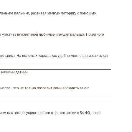
аленькие пальчики, развивая мелкую моторику с помощью
 и угостить вкуснятиной любимые игрушки малыша. Приятного
дильника. На полочках-кармашках удобно можно разместить как
и нашими детьми.
есте - это не только позволит вам наблюдать за его
ием платежа осуществляется в соответствии с 54-ФЗ, после