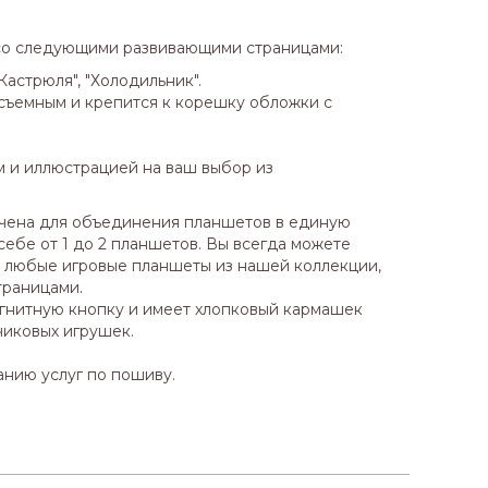
со следующими развивающими страницами:
"Кастрюля", "Холодильник".
съемным и крепится к корешку обложки с
 и иллюстрацией на ваш выбор из
ена для объединения планшетов в единую
себе от 1 до 2 планшетов. Вы всегда можете
 любые игровые планшеты из нашей коллекции,
траницами.
гнитную кнопку и имеет хлопковый кармашек
чиковых игрушек.
анию услуг по пошиву.