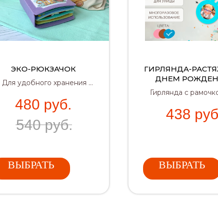
ЭКО-РЮКЗАЧОК
ГИРЛЯНДА-РАСТЯ
ДНЕМ РОЖДЕН
 Для удобного хранения и
(СИНЯЯ)
Гирлянда с рамочк
переноски книжки
480
руб.
фото именинник
 Защитит книжку от пыли и
438
руб
отличное украшен
бережно сохранит в себе
540
руб.
рождения!
все съемные детали
✔ Красивая подарочная
упаковка для детского
подарка
ВЫБРАТЬ
ВЫБРАТЬ