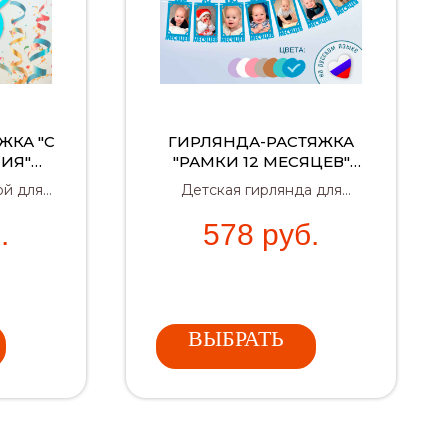
ЖКА "С
ГИРЛЯНДА-РАСТЯЖКА
ИЯ"
"РАМКИ 12 МЕСЯЦЕВ"
(СИНЯЯ)
ой для
Детская гирлянда для
а –
фотозоны с фоторамками 12
.
578
руб.
ие дня
месяцев — яркий декор на
годик мальчику.
ВЫБРАТЬ