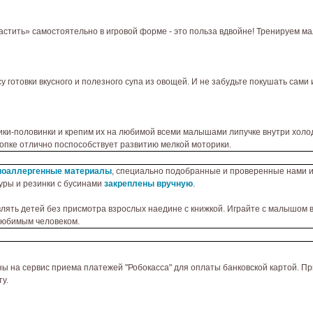
астить» самостоятельно в игровой форме - это польза вдвойне! Тренируем м
 готовки вкусного и полезного супа из овощей. И не забудьте покушать сами
ики-половинки и крепим их на любимой всеми малышами липучке внутри холо
кнопке отлично поспособствует развитию мелкой моторики.
поаллергенные
материалы
, специально подобранные и проверенные нами 
уры и резинки с бусинами
закреплены вручную
.
ять детей без присмотра взрослых наедине с книжкой. Играйте с малышом вм
любимым человеком.
ы на сервис приема платежей "Робокасса" для оплаты банковской картой. Пр
у.