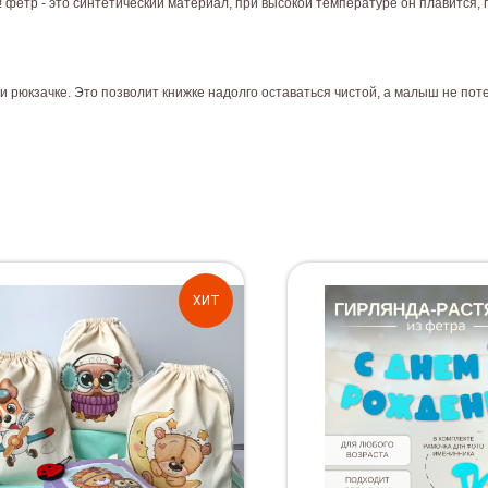
етр - это синтетический материал, при высокой температуре он плавится, 
и рюкзачке. Это позволит книжке надолго оставаться чистой, а малыш не поте
ХИТ