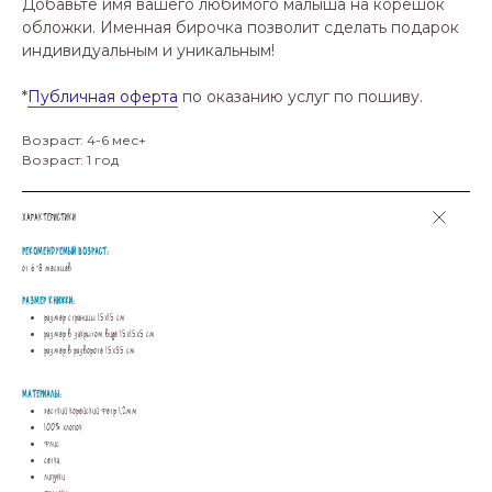
Добавьте имя вашего любимого малыша на корешок
обложки. Именная бирочка позволит сделать подарок
индивидуальным и уникальным!
*
Публичная оферта
по оказанию услуг по пошиву.
Возраст: 4-6 мес+
Возраст: 1 год
ХАРАКТЕРИСТИКИ
РЕКОМЕНДУЕМЫЙ ВОЗРАСТ:
от 6-8 месяцев
РАЗМЕР КНИЖКИ:
размер страницы 15х15 см
размер в закрытом виде 15х15х5 см
размер в развороте 15х35 см
МАТЕРИАЛЫ:
жесткий корейский фетр 1,2мм
100% хлопок
флис
сетка
липучки