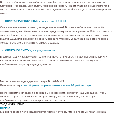
В случае выбора этого способа оплаты вы будете перенаправлены на сервис приема
платежей "Робокасса" для оплаты банковской картой. Прием платежа осуществляется в
соответствии с 54-ФЗ, после оплаты вы получите кассовый чек на указанную электронную
почту.
ОПЛАТА ПРИ ПОЛУЧЕНИИ
для доставки ТК СДЭК
Опасаетесь оплачивать товар, не видя его вживую? В случае выбора этого способа
оплаты, вам нужно будет внести только предоплату за заказ в размере 10% от стоимости
товаров! После согласования заказа с нашим менеджером дождитесь доставку в пункт
выдачи СДЭК или курьером до двери, вскройте упаковку, убедитесь в качестве товара и
только после этого оплатите стоимость заказа.
ОПЛАТА ПО СЧЕТУ
для юридических лиц
В комментарии к заказу укажите, что планируете приобрести нашу продукцию как ИП/
Юр.лицо. Наш менеджер свяжется с вами, и мы подготовим счет на оплату и все
необходимые сопутствующие документы.
Мы стараемся всегда держать товары В НАЛИЧИИ!
Именно поэтому
срок сборки и отправки заказа - всего 1-2 рабочих дня.
После оформления заказа в течение 24 часов с вами свяжется наш менеджер, чтобы
сообщить срок отправки заказа и трек-номер для отслеживания, а также при
необходимости уточнит все вопросы и детали заказа.
УХОД И ХРАНЕНИЕ
СТИРКА
Книжки из фетра легко подвергаются чистке и стирке, именно поэтому такая игрушка