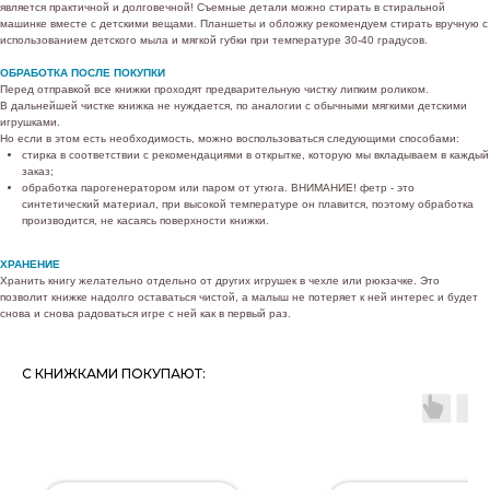
является практичной и долговечной! Съемные детали можно стирать в стиральной
машинке вместе с детскими вещами. Планшеты и обложку рекомендуем стирать вручную с
использованием детского мыла и мягкой губки при температуре 30-40 градусов.
ОБРАБОТКА ПОСЛЕ ПОКУПКИ
Перед отправкой все книжки проходят предварительную чистку липким роликом.
В дальнейшей чистке книжка не нуждается, по аналогии с обычными мягкими детскими
игрушками.
Но если в этом есть необходимость, можно воспользоваться следующими способами:
стирка в соответствии с рекомендациями в открытке, которую мы вкладываем в каждый
заказ;
обработка парогенератором или паром от утюга. ВНИМАНИЕ! фетр - это
синтетический материал, при высокой температуре он плавится, поэтому обработка
производится, не касаясь поверхности книжки.
ХРАНЕНИЕ
Хранить книгу желательно отдельно от других игрушек в чехле или рюкзачке. Это
позволит книжке надолго оставаться чистой, а малыш не потеряет к ней интерес и будет
снова и снова радоваться игре с ней как в первый раз.
С КНИЖКАМИ ПОКУПАЮТ: