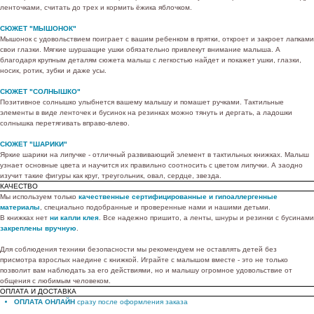
ленточками, считать до трех и кормить ёжика яблочком.
СЮЖЕТ "МЫШОНОК"
Мышонок с удовольствием поиграет с вашим ребенком в прятки, откроет и закроет лапками
свои глазки. Мягкие шуршащие ушки обязательно привлекут внимание малыша. А
благодаря крупным деталям сюжета малыш с легкостью найдет и покажет ушки, глазки,
носик, ротик, зубки и даже усы.
СЮЖЕТ "СОЛНЫШКО"
Позитивное солнышко улыбнется вашему малышу и помашет ручками. Тактильные
элементы в виде ленточек и бусинок на резинках можно тянуть и дергать, а ладошки
солнышка перетягивать вправо-влево.
СЮЖЕТ "ШАРИКИ"
Яркие шарики на липучке - отличный развивающий элемент в тактильных книжках. Малыш
узнает основные цвета и научится их правильно соотносить с цветом липучки. А заодно
изучит такие фигуры как круг, треугольник, овал, сердце, звезда.
КАЧЕСТВО
Мы используем только
качественные сертифицированные и гипоаллергенные
материалы
, специально подобранные и проверенные нами и нашими детьми.
В книжках нет
ни капли клея
. Все надежно пришито, а ленты, шнуры и резинки с бусинами
закреплены вручную
.
Для соблюдения техники безопасности мы рекомендуем не оставлять детей без
присмотра взрослых наедине с книжкой. Играйте с малышом вместе - это не только
позволит вам наблюдать за его действиями, но и малышу огромное удовольствие от
общения с любимым человеком.
ОПЛАТА И ДОСТАВКА
ОПЛАТА ОНЛАЙН
сразу после оформления заказа