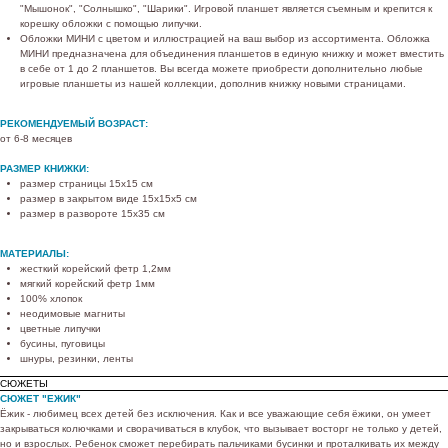
"Мышонок", "Солнышко", "Шарики". Игровой планшет является съемным и крепится к
корешку обложки с помощью липучки.
Обложки МИНИ с цветом и иллюстрацией на ваш выбор из ассортимента. Обложка
МИНИ предназначена для объединения планшетов в единую книжку и может вместить
в себе от 1 до 2 планшетов. Вы всегда можете приобрести дополнительно любые
игровые планшеты из нашей коллекции, дополнив книжку новыми страницами.
РЕКОМЕНДУЕМЫЙ ВОЗРАСТ:
от 6-8 месяцев
РАЗМЕР КНИЖКИ:
размер страницы 15х15 см
размер в закрытом виде 15х15х5 см
размер в развороте 15х35 см
МАТЕРИАЛЫ:
жесткий корейский фетр 1,2мм
мягкий корейский фетр 1мм
100% хлопок
неодимовые магниты
цветные липучки
бусины, пуговицы
шнуры, резинки, ленты
СЮЖЕТЫ
СЮЖЕТ "ЕЖИК"
Ёжик - любимец всех детей без исключения. Как и все уважающие себя ёжики, он умеет
закрываться колючками и сворачиваться в клубок, что вызывает восторг не только у детей,
но и взрослых. Ребенок сможет перебирать пальчиками бусинки и проталкивать их между