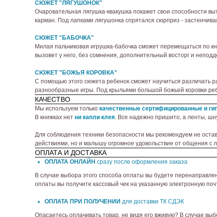
СЮЖЕТ "ЛЯГУШОНОК"
Очаровательная лягушка-квакушка покажет свои способности выт
карман. Под лапками лягушонка спрятался сюрприз - застенчивая
СЮЖЕТ "БАБОЧКА"
Милая пальчиковая игрушка-бабочка сможет перемещаться по кни
вызовет у него, без сомнения, дополнительный восторг и непод
СЮЖЕТ "БОЖЬЯ КОРОВКА"
С помощью этого сюжета ребенок сможет научиться различать ра
разнообразные игры. Под крыльями большой божьей коровки реб
КАЧЕСТВО
Мы используем только
качественные сертифицированные и ги
В книжках нет
ни капли клея
. Все надежно пришито, а ленты, шн
Для соблюдения техники безопасности мы рекомендуем не оставл
действиями, но и малышу огромное удовольствие от общения с 
ОПЛАТА И ДОСТАВКА
ОПЛАТА ОНЛАЙН
сразу после оформления заказа
В случае выбора этого способа оплаты вы будете перенаправлен
оплаты вы получите кассовый чек на указанную электронную почт
ОПЛАТА ПРИ ПОЛУЧЕНИИ
для доставки ТК СДЭК
Опасаетесь оплачивать товар, не видя его вживую? В случае выб