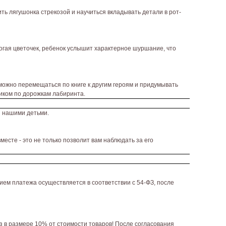
ь лягушонка стрекозой и научиться вкладывать детали в рот-
рогая цветочек, ребенок услышит характерное шуршание, что
можно перемещаться по книге к другим героям и придумывать
иком по дорожкам лабиринта.
и нашими детьми.
есте - это не только позволит вам наблюдать за его
ием платежа осуществляется в соответствии с 54-ФЗ, после
аз в размере 10% от стоимости товаров! После согласования