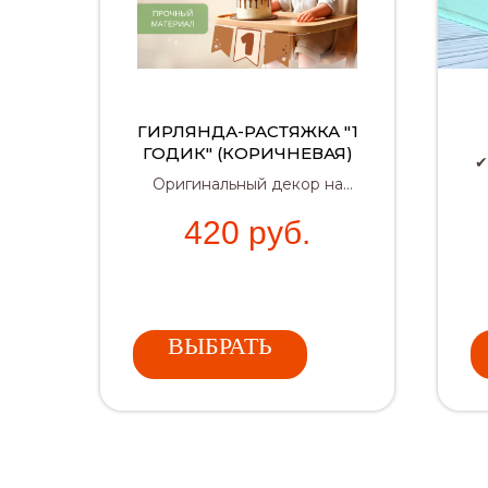
ГИРЛЯНДА-РАСТЯЖКА "1
ГОДИК" (КОРИЧНЕВАЯ)
✔
Оригинальный декор на
первый день рождения
✔
420
руб.
малыша.
Можно закрепить на
детский стульчик или
повесить на стену.
ВЫБРАТЬ