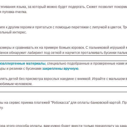
ягивания языка, за который можно будет подергать. Сюжет позволит покормит
 пуговка-пчелка.
ге к другим героям и прятаться с помощью перетяжки с липучкой в цветок. Т
дельный интерес.
змеры и сравнивать их на примере божьих коровок. С пальчиковой игрушкой 
енок обнаружит лабиринт под сеткой и научится проталкивать бусинки пальч
поаллергенные
материалы
, специально подобранные и проверенные нами 
уры и резинки с бусинами
закреплены вручную
.
ять детей без присмотра взрослых наедине с книжкой. Играйте с малышом вм
любимым человеком.
ы на сервис приема платежей "Робокасса" для оплаты банковской картой. Пр
у.
ора этого способа оплаты, вам нужно будет внести только предоплату за зак