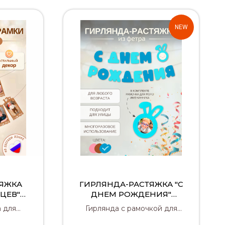
NEW
ТЯЖКА
ГИРЛЯНДА-РАСТЯЖКА "С
ЯЦЕВ"
ДНЕМ РОЖДЕНИЯ"
Я)
(СИНЯЯ)
 для
Гирлянда с рамочкой для
ками 12
фото именинника –