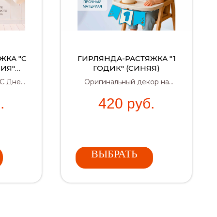
ЖКА "С
ГИРЛЯНДА-РАСТЯЖКА "1
ИЯ"
ГОДИК" (СИНЯЯ)
«С Днем
Оригинальный декор на
кой для
первый день рождения
.
420
руб.
ы –
прекрасного принца.
 для
Можно закрепить на
детский стульчик или
повесить на стену.
ВЫБРАТЬ