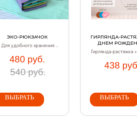
ЭКО-РЮКЗАЧОК
ГИРЛЯНДА-РАСТЯ
ДНЕМ РОЖДЕН
 Для удобного хранения и
(РОЗОВАЯ)
Гирлянда-растяжка 
переноски книжки
480
руб.
Рождения» с рамоч
 Защитит книжку от пыли и
438
руб
фото именинниц
бережно сохранит в себе
540
руб.
идеальный декор
все съемные детали
праздника!
✔ Красивая подарочная
упаковка для детского
подарка
ВЫБРАТЬ
ВЫБРАТЬ