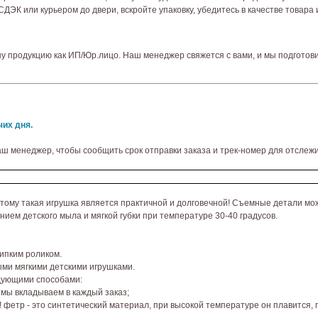
ЭК или курьером до двери, вскройте упаковку, убедитесь в качестве товара и
шу продукцию как ИП/Юр.лицо. Наш менеджер свяжется с вами, и мы подготов
чих дня.
аш менеджер, чтобы сообщить срок отправки заказа и трек-номер для отслежи
оэтому такая игрушка является практичной и долговечной! Съемные детали мо
ием детского мыла и мягкой губки при температуре 30-40 градусов.
ипким роликом.
ыми мягкими детскими игрушками.
едующими способами:
 мы вкладываем в каждый заказ;
етр - это синтетический материал, при высокой температуре он плавится, 