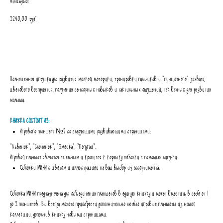
MimiBabyBook
2240,00
руб.
В КОРЗИНУ
Полноценная игрушка для развития мелкой моторики, тренировки пальчиков и "пинцетного" захвата,
цветового восприятия, получения сенсорных навыков и тактильных ощущений, так важных для развития
малыша.
КНИЖКА СОСТОИТ ИЗ:
Игрового планшета №7 со следующими развивающими страницами:
"Львёнок", "Слонёнок", "Змейка", "Попугай".
Игровой планшет является съемным и крепится к корешку обложки с помощью липучки.
Обложки МИНИ с цветом и иллюстрацией на ваш выбор из ассортимента.
Обложка МИНИ предназначена для объединения планшетов в единую книжку и может вместить в себе от 1
до 2 планшетов. Вы всегда можете приобрести дополнительно любые игровые планшеты из нашей
коллекции, дополнив книжку новыми страницами.