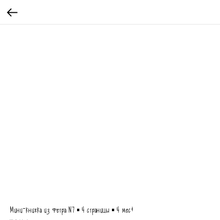
Мини-книжка из фетра N7 ▪ 4 страницы ▪ 4 мес+