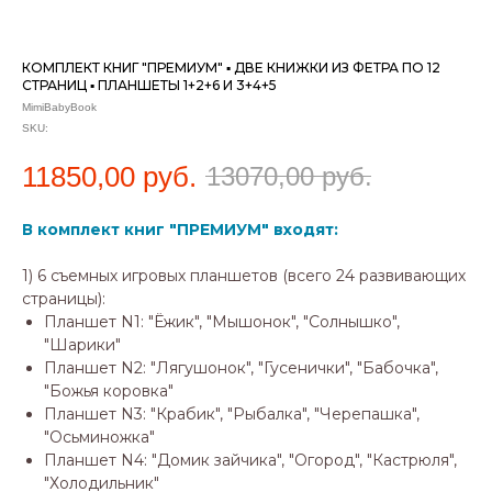
КОМПЛЕКТ КНИГ "ПРЕМИУМ" ▪ ДВЕ КНИЖКИ ИЗ ФЕТРА ПО 12
СТРАНИЦ ▪ ПЛАНШЕТЫ 1+2+6 И 3+4+5
MimiBabyBook
SKU:
11850,00
руб.
13070,00
руб.
В комплект книг "ПРЕМИУМ" входят:
1) 6 съемных игровых планшетов (всего 24 развивающих
страницы):
Планшет N1: "Ёжик", "Мышонок", "Солнышко",
"Шарики"
Планшет N2: "Лягушонок", "Гусенички", "Бабочка",
"Божья коровка"
Планшет N3: "Крабик", "Рыбалка", "Черепашка",
"Осьминожка"
Планшет N4: "Домик зайчика", "Огород", "Кастрюля",
"Холодильник"