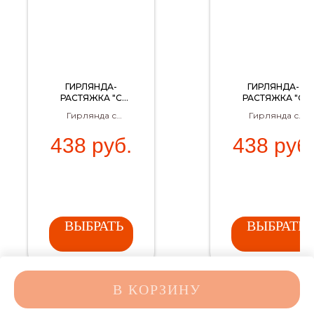
ГИРЛЯНДА-
ГИРЛЯНДА-
РАСТЯЖКА "С
РАСТЯЖКА "С
ДНЕМ
ДНЕМ
Гирлянда с
Гирлянда с
РОЖДЕНИЯ"
РОЖДЕНИЯ"
рамочкой для
рамочкой для
(СИНЯЯ)
(КОРИЧНЕВАЯ)
438
руб.
438
руб.
фото именинника
фото именинника
– отличное
– идеальный
украшение дня
декор для дня
рождения!
рождения!
ВЫБРАТЬ
ВЫБРАТЬ
В КОРЗИНУ