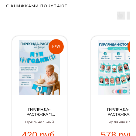
С КНИЖКАМИ ПОКУПАЮТ:
NEW
N
ГИРЛЯНДА-
ГИРЛЯНДА-
РАСТЯЖКА "1
РАСТЯЖКА
ГОДИК" (СИНЯЯ)
"РАМКИ 12
Оригинальный
Гирлянда из
МЕСЯЦЕВ"
декор на первый
фоторамок 12
(БИРЮЗОВАЯ)
420
руб.
578
руб.
день рождения
месяцев –