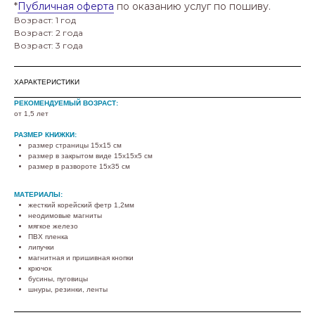
*
Публичная оферта
по оказанию услуг по пошиву.
Возраст: 1 год
Возраст: 2 года
Возраст: 3 года
ХАРАКТЕРИСТИКИ
РЕКОМЕНДУЕМЫЙ ВОЗРАСТ:
от 1,5 лет
РАЗМЕР КНИЖКИ:
размер страницы 15х15 см
размер в закрытом виде 15х15х5 см
размер в развороте 15х35 см
МАТЕРИАЛЫ:
жесткий корейский фетр 1,2мм
неодимовые магниты
мягкое железо
ПВХ пленка
липучки
магнитная и пришивная кнопки
крючок
бусины, пуговицы
шнуры, резинки, ленты