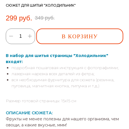
СЮЖЕТ ДЛЯ ШИТЬЯ "ХОЛОДИЛЬНИК"
299
руб.
349
руб.
В КОРЗИНУ
В набор для шитья страницы "Холодильник"
входят:
подробная пошаговая инструкция с фотографиями;
лазерная нарезка всех деталей из фетра;
вся необходимая фурнитура для сюжета (резинка,
пуговица, магнитная кнопка, липучка и т.д.)
Размер готовой страницы: 15х15 см
ОПИСАНИЕ СЮЖЕТА:
Фрукты не менее полезны для нашего организма, чем
овощи, а какие вкусные, ммм!