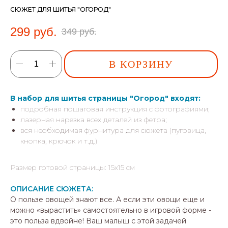
СЮЖЕТ ДЛЯ ШИТЬЯ "ОГОРОД"
299
руб.
349
руб.
В КОРЗИНУ
В набор для шитья страницы "Огород" входят:
подробная пошаговая инструкция с фотографиями;
лазерная нарезка всех деталей из фетра;
вся необходимая фурнитура для сюжета (пуговица,
кнопка, крючок и т.д.)
Размер готовой страницы: 15х15 см
ОПИСАНИЕ СЮЖЕТА:
О пользе овощей знают все. А если эти овощи еще и
можно «вырастить» самостоятельно в игровой форме -
это польза вдвойне! Ваш малыш с этой задачей