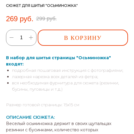
СЮЖЕТ ДЛЯ ШИТЬЯ "ОСЬМИНОЖКА"
269
руб.
299
руб.
В КОРЗИНУ
В набор для шитья страницы "Осьминожка"
входят:
подробная пошаговая инструкция с фотографиями;
лазерная нарезка всех деталей из фетра;
вся необходимая фурнитура для сюжета (резинки,
бусины, пуговицы и т.д.)
Размер готовой страницы: 15х15 см
ОПИСАНИЕ СЮЖЕТА:
Веселый осьминожка держит в своих щупальцах
резинки с бусинками, количество которых