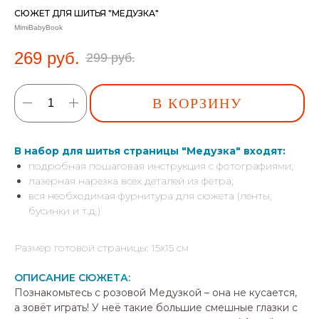
СЮЖЕТ ДЛЯ ШИТЬЯ "МЕДУЗКА"
MimiBabyBook
269
руб.
299
руб.
В КОРЗИНУ
В набор для шитья страницы "Медузка" входят:
подробная пошаговая инструкция с фотографиями;
лазерная нарезка всех деталей из фетра;
вся необходимая фурнитура для сюжета (ленты,
бусинки и т.д.)
Размер готовой страницы: 15х15 см
ОПИСАНИЕ СЮЖЕТА:
Познакомьтесь с розовой Медузкой – она не кусается,
а зовёт играть! У неё такие большие смешные глазки с