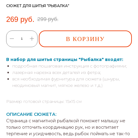
СЮЖЕТ ДЛЯ ШИТЬЯ "РЫБАЛКА"
269
руб.
299
руб.
В КОРЗИНУ
В набор для шитья страницы "Рыбалка" входят:
подробная пошаговая инструкция с фотографиями;
лазерная нарезка всех деталей из фетра;
вся необходимая фурнитура для сюжета (шнуры,
неодимовый магнит, мягкое железо и т.д.)
Размер готовой страницы: 15х15 см
ОПИСАНИЕ СЮЖЕТА:
Страница с магнитной рыбалкой поможет малышу не
только отточить координацию рук, но и воспитает
терпение и усидчивость, ведь рыбок поймать не так-то