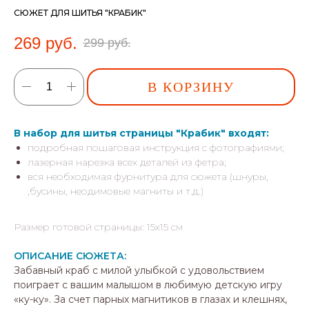
СЮЖЕТ ДЛЯ ШИТЬЯ "КРАБИК"
269
руб.
299
руб.
В КОРЗИНУ
В набор для шитья страницы "Крабик" входят:
подробная пошаговая инструкция с фотографиями;
лазерная нарезка всех деталей из фетра;
вся необходимая фурнитура для сюжета (шнуры,
,бусины, неодимовые магниты и т.д.)
Размер готовой страницы: 15х15 см
ОПИСАНИЕ СЮЖЕТА:
Забавный краб с милой улыбкой с удовольствием
поиграет с вашим малышом в любимую детскую игру
«ку-ку». За счет парных магнитиков в глазах и клешнях,