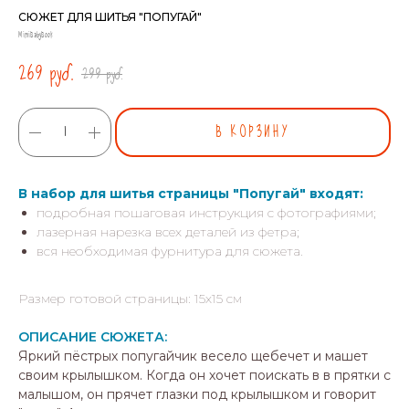
СЮЖЕТ ДЛЯ ШИТЬЯ "ПОПУГАЙ"
MimiBabyBook
269
руб.
299
руб.
В КОРЗИНУ
В набор для шитья страницы "Попугай" входят:
подробная пошаговая инструкция с фотографиями;
лазерная нарезка всех деталей из фетра;
вся необходимая фурнитура для сюжета.
Размер готовой страницы: 15х15 см
ОПИСАНИЕ СЮЖЕТА:
Яркий пёстрых попугайчик весело щебечет и машет
своим крылышком. Когда он хочет поискать в в прятки с
малышом, он прячет глазки под крылышком и говорит