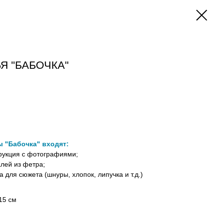
Я "БАБОЧКА"
ы "Бабочка" входят:
рукция с фотографиями;
алей из фетра;
для сюжета (шнуры, хлопок, липучка и т.д.)
15 см