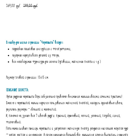
269,00
299,00
руб.
руб.
В КОРЗИНУ
В набор для шитья страницы "Черепашка" входят:
подробная пошаговая инструкция с фотографиями;
лазерная нарезка всех деталей из фетра;
вся необходимая фурнитура для сюжета (пуговицы, магнитная кнопка и т.д.)
Размер готовой страницы: 15х15 см
ОПИСАНИЕ СЮЖЕТА:
Яркая радужная черепашка Дори обязательно привлечет внимание малыша своими сочными красками!
Вместе с черепашкой малыш научится пользоваться магнитной кнопкой, находить одинаковые цвета,
различать размеры - большой и маленький.
И, конечно же, узнает все 7 цветов радуги: красный, оранжевый, желтый, зеленый, голубой, синий,
фиолетовый.
Пока мама сшивает панцирь черепашки и закрепляет магнитную кнопку, рождается настоящее морское чудо
— яркое, мягкое и интересное. А потом начинается волшебство: малышу не хочется выпускать страничку