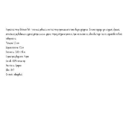
В КОРЗИНУ
Корейский фетр Shinwon Felt - плотный, ровный и мягкий фетр премиального качества для рукоделия. Отлично подходит для игрушек, брошей,
аппликаций, развивающих изделий, декора и шитья: держит форму, аккуратно режется, края не осыпаются, цвета выглядят чисто и одинаково по всей
поверхности.
Толщина: 1,2 мм
Ширина полотна: 112см
Плотность: 200 г/кв.м
Страна производителя: Корея
Состав: 100% полиэстер
Жесткость: Средняя
Цвет: 847
Оттенок: лавандовый