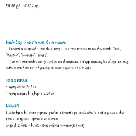
968,00
1076,00
руб.
руб.
В КОРЗИНУ
В набор входят 5 мини-комплектов с материалами:
- 4 комплекта материалов + пошаговые инструкции с фотографиями для пошива сюжетов: "Ёжик",
"Мышонок", "Солнышко", "Шарики".
- 1 комплект материалов с инструкцией для пошива переплета. Благодаря переплету, вы объедините между
собой сюжеты в планшет, а в дальнейшем сможете крепить его к обложке.
ГОТОВОЕ ИЗДЕЛИЕ:
- размер сюжета 15х15 см
- размер планшета в развороте 15х30 см
ВНИМАНИЕ!
В любое время вы можете отдельно приобрести комплект для пошива обложки, а также дополнить свою
коллекцию другими недостающими сюжетами.
Соединив их вместе, вы постепенно соберете полноценную книжку!