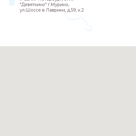
"Девяткино" г.Мурино,
ул.Шоссе в Лаврики, д.59, к.2